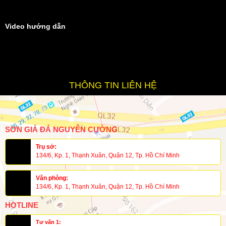
Video hướng dẫn
THÔNG TIN LIÊN HỆ
SƠN GIẢ ĐÁ NGUYỄN CƯỜNG
Trụ sở:
134/6, Kp. 1, Thạnh Xuân, Quận 12, Tp. Hồ Chí Minh
Văn phòng:
134/6, Kp. 1, Thạnh Xuân, Quận 12, Tp. Hồ Chí Minh
HOTLINE
Tư vấn 1: