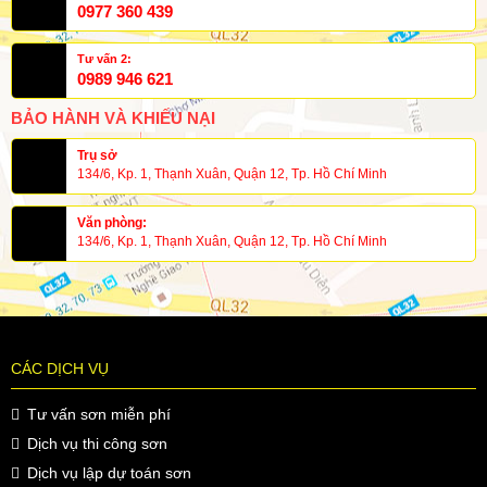
0977 360 439
Tư vấn 2:
0989 946 621
BẢO HÀNH VÀ KHIẾU NẠI
Trụ sở
134/6, Kp. 1, Thạnh Xuân, Quận 12, Tp. Hồ Chí Minh
Văn phòng:
134/6, Kp. 1, Thạnh Xuân, Quận 12, Tp. Hồ Chí Minh
CÁC DỊCH VỤ
Tư vấn sơn miễn phí
Dịch vụ thi công sơn
Dịch vụ lập dự toán sơn