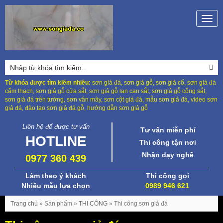
Togg
navig
Từ khóa được tìm kiếm nhiều:
sơn giả đá, sơn giả gỗ, sơn giả cổ, sơn giả đá
cẩm thạch, sơn giả gỗ cửa sắt, sơn giả gỗ lan can sắt, sơn giả gỗ cổng sắt,
sơn giả đá trên tường, sơn vân mây, sơn cột giả đá, mẫu sơn giả đá, video sơn
giả đá, đào tạo sơn giả đá gỗ, hướng dẫn sơn giả gỗ
Liên hệ để được tư vấn
Tư vấn miễn phí
HOTLINE
Thi công tận nơi
Nhận dạy nghề
0977 360 439
Làm theo ý khách
Thi công gọi
Nhiều mẫu lựa chọn
0989 946 621
Trang chủ
»
Sản phẩm
»
THI CÔNG
»
Thi công sơn giả đá