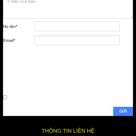
Họ tên
*
Email
*
Lưu tên của tôi,
email, và trang
web trong trình
duyệt này cho
lần bình luận
kế tiếp của tôi.
THÔNG TIN LIÊN HỆ