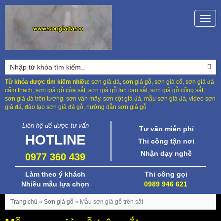
Togg
navig
Từ khóa được tìm kiếm nhiều:
sơn giả đá, sơn giả gỗ, sơn giả cổ, sơn giả đá
cẩm thạch, sơn giả gỗ cửa sắt, sơn giả gỗ lan can sắt, sơn giả gỗ cổng sắt,
sơn giả đá trên tường, sơn vân mây, sơn cột giả đá, mẫu sơn giả đá, video sơn
giả đá, đào tạo sơn giả đá gỗ, hướng dẫn sơn giả gỗ
Liên hệ để được tư vấn
Tư vấn miễn phí
HOTLINE
Thi công tận nơi
Nhận dạy nghề
0977 360 439
Làm theo ý khách
Thi công gọi
Nhiều mẫu lựa chọn
0989 946 621
Trang chủ
»
Sơn giả gỗ
»
Mẫu sơn giả gỗ trên sắt