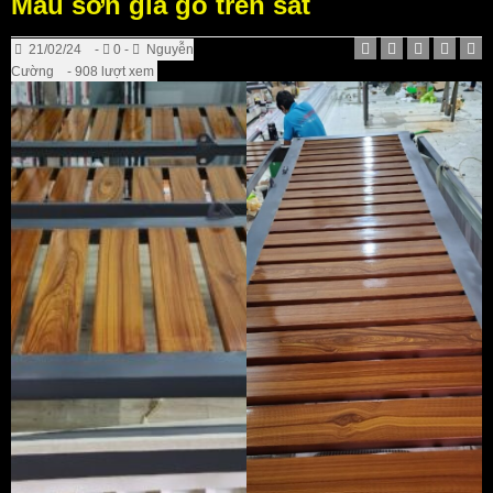
Mẫu sơn giả gỗ trên sắt
21/02/24
-
0 -
Nguyễn
Cường
- 908 lượt xem