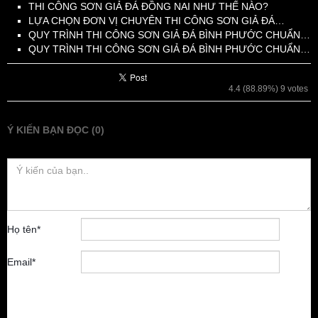
THI CÔNG SƠN GIẢ ĐÁ ĐỒNG NAI NHƯ THẾ NÀO?
LỰA CHỌN ĐƠN VỊ CHUYÊN THI CÔNG SƠN GIẢ ĐÁ…
QUY TRÌNH THI CÔNG SƠN GIẢ ĐÁ BÌNH PHƯỚC CHUẨN…
QUY TRÌNH THI CÔNG SƠN GIẢ ĐÁ BÌNH PHƯỚC CHUẨN…
4.4
(88.89%)
9
votes
Ý KIẾN BẠN ĐỌC (0)
Họ tên
*
Email
*
Lưu tên của tôi,
email, và trang