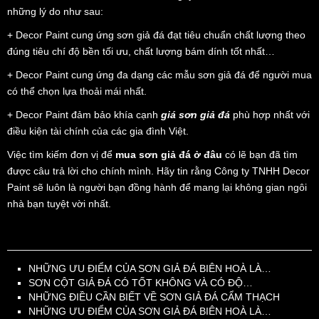
những lý do như sau:
+ Decor Paint cung ứng sơn giả đá đạt tiêu chuẩn chất lượng theo
đúng tiêu chí độ bền tối ưu, chất lượng bám dính tốt nhất…
+ Decor Paint cung ứng đa dạng các mẫu sơn giả đá để người mua
có thể chọn lựa thoải mái nhất.
+ Decor Paint đảm bảo khía cạnh
giá sơn giả đá
phù hợp nhất với
điều kiện tài chính của các gia đình Việt.
Việc tìm kiếm đơn vị để
mua sơn giả đá ở đâu
có lẽ bạn đã tìm
được câu trả lời cho chính mình. Hãy tin rằng Công ty TNHH Decor
Paint sẽ luôn là người bạn đồng hành để mang lại không gian ngôi
nhà bạn tuyệt vời nhất.
NHỮNG ƯU ĐIỂM CỦA SƠN GIẢ ĐÁ BIÊN HOÀ LÀ…
SƠN CỘT GIẢ ĐÁ CÓ TỐT KHÔNG VÀ CÓ ĐỘ…
NHỮNG ĐIỀU CẦN BIẾT VỀ SƠN GIẢ ĐÁ CẨM THẠCH
NHỮNG ƯU ĐIỂM CỦA SƠN GIẢ ĐÁ BIÊN HOÀ LÀ…