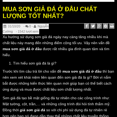
MUA SƠN GIẢ ĐÁ Ở ĐÂU CHẤT
LƯỢNG TỐT NHẤT?
31/10/20
-
0 -
Nguyễn
Cường
- 1542 lượt xem
Xu hướng sử dụng sơn giả đá ngày nay càng tăng nhiều khi mà
chất liệu này mang đến những điểm cộng tối ưu. Vậy nên vấn đề
mua sơn giả đá ở đâu
được rất nhiều gia đình quan tâm và tìm
hiểu.
Tìm hiểu sơn giả đá là gì?
Trước khi tìm câu trả lời cho vấn đề
mua sơn giả đá ở đâu
thì bạn
nên xem xét khái niệm liên quan đến sơn giả đá là gì? Bởi vì nắm
bắt được những kiến thức liên quan mới giúp bạn có thể biết cách
ứng dụng và mua được chất liệu sơn chất lượng nhất.
Sơn giả đá tạo bề mặt giống đá tự nhiên cho các công trình như:
Mặt tường, cột, trần,… và những công trình đòi hỏi tính thẩm mỹ.
Đồng thời
giá sơn giả đá
so với chi phí sử dụng đá tự nhiên rẻ
hơn nên bạn nó đang dần thay thế những chất liệu truyền thống