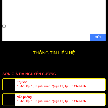
web trong trình
duyệt này cho
lần bình luận
kế tiếp của tôi.
THÔNG TIN LIÊN HỆ
SƠN GIẢ ĐÁ NGUYỄN CƯỜNG
Trụ sở:
134/6, Kp. 1, Thạnh Xuân, Quận 12, Tp. Hồ Chí Minh
Văn phòng:
134/6, Kp. 1, Thạnh Xuân, Quận 12, Tp. Hồ Chí Minh