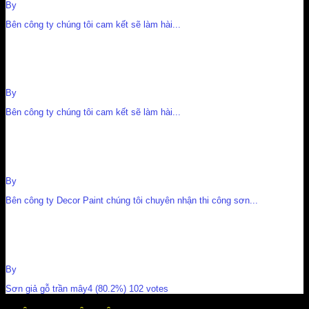
By
Nguyễn Cường
Bên công ty chúng tôi cam kết sẽ làm hài...
những mẫu sơn giả đá đẹp ở Biên Hoà
By
Nguyễn Cường
Bên công ty chúng tôi cam kết sẽ làm hài...
sơn giả cổ
By
Nguyễn Cường
Bên công ty Decor Paint chúng tôi chuyên nhận thi công sơn...
Sơn giả gỗ trần mây
By
Nguyễn Cường
Sơn giả gỗ trần mây4 (80.2%) 102 votes