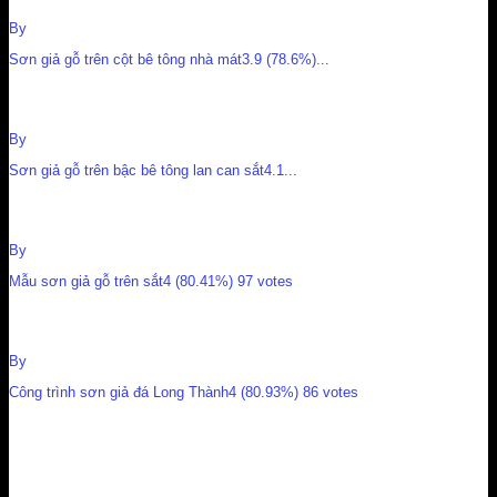
By
Nguyễn Cường
Sơn giả gỗ trên cột bê tông nhà mát3.9 (78.6%)...
Sơn giả gỗ trên bậc bê tông lan can sắt
By
Nguyễn Cường
Sơn giả gỗ trên bậc bê tông lan can sắt4.1...
Mẫu sơn giả gỗ trên sắt
By
Nguyễn Cường
Mẫu sơn giả gỗ trên sắt4 (80.41%) 97 votes
Công trình sơn giả đá Long Thành
By
Nguyễn Cường
Công trình sơn giả đá Long Thành4 (80.93%) 86 votes
NHỮNG ƯU ĐIỂM CỦA SƠN GIẢ ĐÁ BIÊN HOÀ LÀ GÌ?