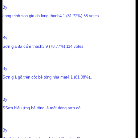
By
Nguyễn Cường
cong trinh son gia da long thanh4.1 (81.72%) 58 votes
Sơn giả đá cẩm thạch
By
Nguyễn Cường
Sơn giả đá cẩm thạch3.9 (78.77%) 114 votes
Sơn giả gỗ trên cột bê tông nhà mát
By
Nguyễn Cường
Sơn giả gỗ trên cột bê tông nhà mát4.1 (81.08%)...
Sơn hiệu ứng bê tông
By
Nguyễn Cường
SSơn hiệu ứng bê tông là một dòng sơn có...
Sơn hiệu ứng
By
Nguyễn Cường