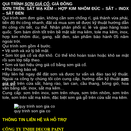
QUI TRÌNH
SƠN GIẢ CỔ
, GIẢ ĐỒNG
SƠN TRÊN: SẮT MẠ KẼM – HỢP KIM NHÔM ĐÚC – SẮT – INOX
– SẮT ĐEN
Qui trình sơn đơn giản, không cần sơn chống rỉ, giá thành vừa phải,
tiến độ thi công nhanh, đặt và mua sơn sẽ được kỹ thuật hướng dẫn
thi công chi tiết, cụ thể. Nhận phân phối sỉ, lẻ và giao hàng toàn
quốc. Sơn bám dính tốt trên bề mặt sắt mạ kẽm, tole mạ kẽm, inox,
hợp kim nhôm đúc, gang, sắt đen, sản phẩm bảo hành 05 năm
ngoài trời.
Qui trình sơn gồm 4 bước.
• Vệ sinh và xử lý bề m
ặt.
• Sơn lót giả cổ và đợi khô. Có thể khô hoàn toàn hoặc khô se mặt
rồi sơn lớp tiếp theo.
• Sơn và tạo hiệu ứng giả cổ bằng sơn giả cổ.
• Phủ bóng bảo vệ.
Hãy liên hệ ngay để đặt sơn và được tư vấn và đào tạo kỹ thuật.
Ngoài ra công ty chúng tôi còn cung cấp, hướng dẫn kỹ thuật
sơn
giả gỗ
trên cửa sắt, hàng rào, lan can, cầu thang, bông gió, hoa
văn bằng sắt, inox, sắt mạ kẽm…
Cung cấp: sơn trên inox, sơn trên nhựa, sơn trên nhôm, sơn trên
tole, sơn trên sắt mạ kẽm, đặc biệt sơn giả gỗ trên cửa sắt mạ kẽm.
quy trinh son gia co
THÔNG TIN LIÊN HỆ VÀ HỖ TRỢ
CÔNG TY TNHH DECOR PAINT