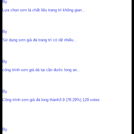
By
Nguyễn Cường
Lựa chọn sơn là chất liệu trang trí không gian...
SƠN GIẢ ĐÁ
By
Nguyễn Cường
Sử dụng sơn giả đá trang trí có rất nhiều...
Công trình sơn giả đá tại Cần Đước An Giang
By
Nguyễn Cường
công trình sơn giả dá tại cần đước long an...
Công trình sơn giả đá long thành
By
Nguyễn Cường
Công trình sơn giả đá long thành3.9 (78.29%) 129 votes
Sơn giả đá biên hòa dồng nai
By
Nguyễn Cường