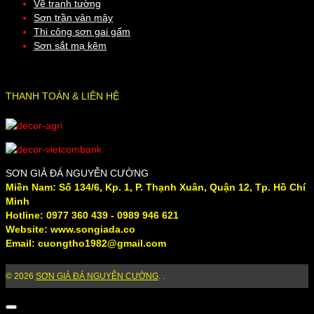
Vẽ tranh tường
Sơn trần vân mây
Thi công sơn gai gấm
Sơn sắt mạ kẽm
THANH TOÁN & LIÊN HỆ
SƠN GIẢ ĐÁ NGUYỄN CƯỜNG
Miền Nam: Số 134/6, Kp. 1, P. Thạnh Xuân, Quận 12, Tp. Hồ Chí
Minh
Hotline: 0977 360 439 - 0989 946 621
Website: www.songiada.co
Email: cuongtho1982@gmail.com
© 2026
SƠN GIẢ ĐÁ NGUYỄN CƯỜNG
. .