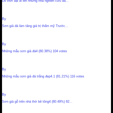
Do thời đại đi lên những nhà nghiên cứu đã...
công dụng của sơn giả đá
By
Nguyễn Cường
Sơn giả đá làm tăng giá trị thẩm mỹ Trước...
Những mẫu sơn giả đá
By
Nguyễn Cường
Những mẫu sơn giả đá4 (80.38%) 104 votes
Những mẫu sơn giả đá trắng đẹp
By
Nguyễn Cường
Những mẫu sơn giả đá trắng đẹp4.1 (81.21%) 116 votes
Sơn giả gỗ trên nhà thờ bê tông
By
Nguyễn Cường
Sơn giả gỗ trên nhà thờ bê tông4 (80.49%) 82...
Sơn giả gỗ trên cột bê tông nhà mát