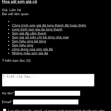
Hoa sắt sơn giả cổ
Giá: Liên hệ
Bài viết liên quan
Công trình sơn giả đá long thành đã hoàn thiện
cong trinh son gia da long thanh
Sơn giả đá cẩm thạch
Sơn giả gỗ trên cột bê tông nhà mát
Sơn hiệu ứng bê tông
Sơn hiệu ứng
công dụng của sơn giả đá
Những mẫu sơn giả đá
Ý kiến bạn đọc (0)
Họ tên
*
Email
*
Lưu tên của tôi, email, và trang web trong trình duyệt này cho