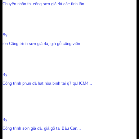
Chuyên nhận thi công sơn giả đá các tỉnh lân...
Công trình sơn giả đá, giả gỗ công viên Quận 7 – tp.HCM
By
Nguyễn Cường
iên Công trình sơn giả đá, giả gỗ công viên...
Công trình phun đá hạt hòa bình tại q7 tp.HCM
By
Nguyễn Cường
Công trình phun đá hạt hòa bình tại q7 tp.HCM4...
Công trình sơn giả đá, giả gỗ tại Bàu Cạn Nhơn Trạch Đồng
Nai
By
Nguyễn Cường
Công trình sơn giả đá, giả gỗ tại Bàu Cạn...