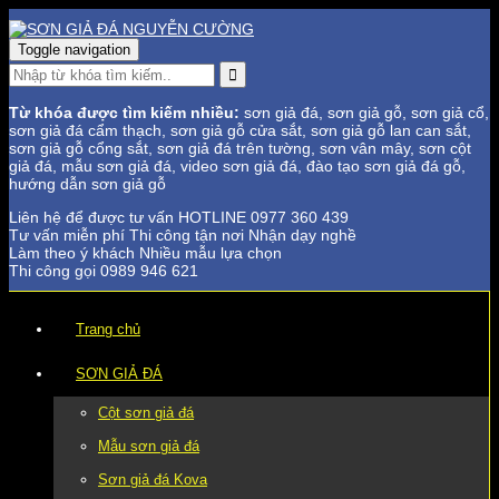
Toggle navigation
Từ khóa được tìm kiếm nhiều:
sơn giả đá, sơn giả gỗ, sơn giả cổ,
sơn giả đá cẩm thạch, sơn giả gỗ cửa sắt, sơn giả gỗ lan can sắt,
sơn giả gỗ cổng sắt, sơn giả đá trên tường, sơn vân mây, sơn cột
giả đá, mẫu sơn giả đá, video sơn giả đá, đào tạo sơn giả đá gỗ,
hướng dẫn sơn giả gỗ
Liên hệ để được tư vấn
HOTLINE
0977 360 439
Tư vấn miễn phí
Thi công tận nơi
Nhận dạy nghề
Làm theo ý khách
Nhiều mẫu lựa chọn
Thi công gọi
0989 946 621
Trang chủ
SƠN GIẢ ĐÁ
Cột sơn giả đá
Mẫu sơn giả đá
Sơn giả đá Kova