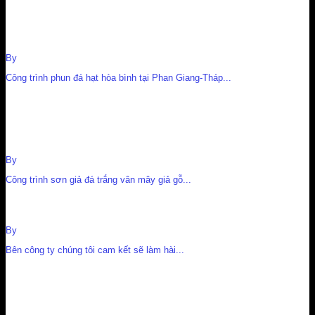
Công trình phun đá hạt hòa bình tại Phan Giang-Tháp Tràm-
Ninh Thuận
By
Nguyễn Cường
Công trình phun đá hạt hòa bình tại Phan Giang-Tháp...
Công trình sơn giả đá trắng vân mây giả gỗ công viên Q7
tp.HCM
By
Nguyễn Cường
Công trình sơn giả đá trắng vân mây giả gỗ...
Mẫu sơn giả đá đẹp ở Biên Hoà
By
Nguyễn Cường
Bên công ty chúng tôi cam kết sẽ làm hài...
video cột sơn giá đá đẹp