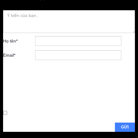
Họ tên
*
Email
*
Lưu tên của tôi,
email, và trang
web trong trình
duyệt này cho
lần bình luận
kế tiếp của tôi.