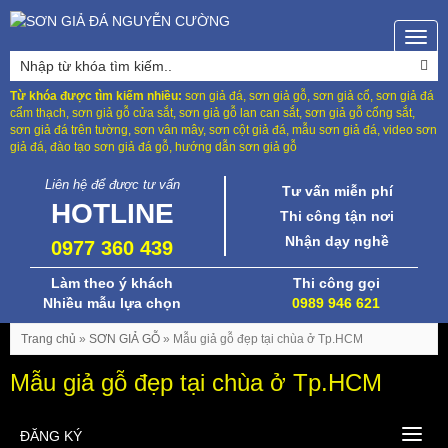
Togg
navig
Từ khóa được tìm kiếm nhiều:
sơn giả đá, sơn giả gỗ, sơn giả cổ, sơn giả đá
cẩm thạch, sơn giả gỗ cửa sắt, sơn giả gỗ lan can sắt, sơn giả gỗ cổng sắt,
sơn giả đá trên tường, sơn vân mây, sơn cột giả đá, mẫu sơn giả đá, video sơn
giả đá, đào tạo sơn giả đá gỗ, hướng dẫn sơn giả gỗ
Liên hệ để được tư vấn
Tư vấn miễn phí
HOTLINE
Thi công tận nơi
Nhận dạy nghề
0977 360 439
Làm theo ý khách
Thi công gọi
Nhiều mẫu lựa chọn
0989 946 621
Trang chủ
»
SƠN GIẢ GỖ
»
Mẫu giả gỗ đẹp tại chùa ở Tp.HCM
Mẫu giả gỗ đẹp tại chùa ở Tp.HCM
ĐĂNG KÝ